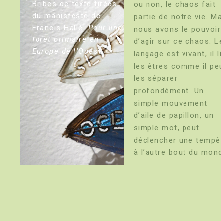
Bribes de texte tirées
ou non, le chaos fait
du manisfeste de
partie de notre vie. M
Francis Hallé:
Pour une
nous avons le pouvoir
forêt primaire en
d’agir sur ce chaos. L
Europe de l’Oues
t.
langage est vivant, il l
les êtres comme il pe
les séparer
profondément. Un
simple mouvement
d’aile de papillon, un
simple mot, peut
déclencher une tempê
à l’autre bout du mon