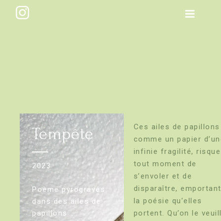
Skip
Main
to
Menu
content
Ces ailes de papillons
Tempête
comme un papier d’un
infinie fragilité, risqu
tout moment de
2023
s’envoler et de
disparaître, emportan
Poème pyrogravés
la poésie qu’elles
dans des ailes de
papillons
portent. Qu’on le veuil