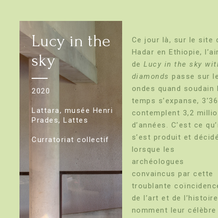
Lucy in the
Ce jour là, sur le site 
Hadar en Ethiopie, l’ai
sky
de
Lucy in the sky wit
diamonds
passe sur l
ondes quand soudain 
2020
temps s’expanse, 3’3
Lattara, musée Henri
contemplent 3,2 milli
Prades, Lattes
d’années. C’est ce qu’
s’est produit et décid
Curratoriat collectif
lorsque les
archéologues
convaincus par cette
troublante coïncidenc
de l’art et de l’histoir
nomment leur célèbre